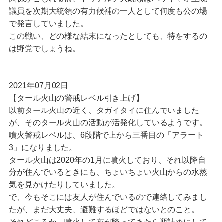
議員を次期大統領の有力候補の一人として何度も公の場
で発言していました。
この戦い、どの様な結末になったとしても、特をするの
は野党でしょうね。
2021年07月02日
【タール火山の警戒レベル引き上げ】
以前タール火山の近く、タガイタイに住んでいました
が、そのタール火山の活動が活発化しているようです。
噴火警戒レベルは、6段階で上から三番目の「アラート
3」になりました。
タール火山は2020年の1月に噴火しており、それ以降自
分が住んでいるときにも、ちょいちょい火山からの水蒸
気を見かけたりしていました。
で、今もそこには友人が住んでいるので連絡してみまし
たが、まだ大丈夫、避難するほどではないとのこと。
それどころか、噴火して灰が降ってきたら瓶詰めにして