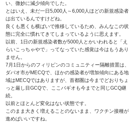
い、微妙に減少傾向でした。
とはいえ、未だ一日5,000人～6,000人ほどの新規感染者
は出ているんですけどね。
良くも悪くも横ばいで推移しているため、みんなこの状
態に完全に慣れてきてしまっているように思えます。
以前、1日の新規感染者数が5000人とかいわれると「え
らいこっちゃやで」ってなっていた感覚は今はもうあり
ません。
7月1日からのフィリピンのコミュニティー隔離措置は、
ダバオ市がMECQで、ほかの感染者が増加傾向にある地
域はMECQではありますが、首都圏は今までどおりちょ
っと厳し目GCQで、ここバギオも今までと同じGCQ継
続。
以前とほとんど変化はない状態です。
このまま大きく増えることのないまま、ワクチン接種が
進めばいいですね。