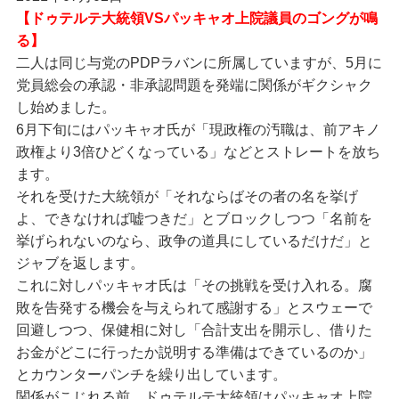
【ドゥテルテ大統領VSパッキャオ上院議員のゴングが鳴
る】
二人は同じ与党のPDPラバンに所属していますが、5月に
党員総会の承認・非承認問題を発端に関係がギクシャク
し始めました。
6月下旬にはパッキャオ氏が「現政権の汚職は、前アキノ
政権より3倍ひどくなっている」などとストレートを放ち
ます。
それを受けた大統領が「それならばその者の名を挙げ
よ、できなければ嘘つきだ」とブロックしつつ「名前を
挙げられないのなら、政争の道具にしているだけだ」と
ジャブを返します。
これに対しパッキャオ氏は「その挑戦を受け入れる。腐
敗を告発する機会を与えられて感謝する」とスウェーで
回避しつつ、保健相に対し「合計支出を開示し、借りた
お金がどこに行ったか説明する準備はできているのか」
とカウンターパンチを繰り出しています。
関係がこじれる前、ドゥテルテ大統領はパッキャオ上院