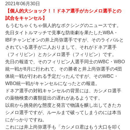
2021年06月30日
【個人的大ショック！！ドネア選手がカシメロ選手との
試合をキャンセル】
もうむちゃくちゃ個人的なボクシングのニュースです。
先日タイトルマッチで見事な防衛劇を果たしたWBA・
IBFチャンピオンの井上尚弥選手ですが、そのライバルと
されている選手が二人おりまして、それがドネア選手
（フィリピン）とカシメロ選手（フィリピン）です。
先日の報道で、そのフィリピン人選手同士のWBC・WBO
統一戦が8月に行われて、その勝者と井上尚弥選手の4団
体統一戦が行われる予定だったんですが、そのWBC・
WBO統一戦がキャンセルになったとの報道。
ドネア選手の対戦キャンセルの背景には、カシメロ選手
の薬物検査の書類提出の遅れがあるようです。
以前から挑発的な態度と発言で物議を醸し出してきたカ
シメロ選手ですが、ルールまで破ってしまうのには本当
にがっかりですね。
これには井上尚弥選手も「カシメロ君はもう大口を叩く