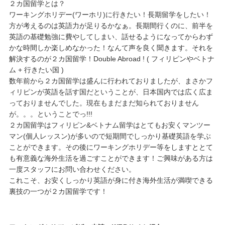
２カ国留学とは？
ワーキングホリデー(ワーホリ)に行きたい！長期留学をしたい！
方が考えるのは英語力が足りるかなぁ。長期間行くのに、前半を
英語の基礎勉強に費やしてしまい、話せるようになってからわず
かな時間しか楽しめなかった！なんて声を良く聞きます。それを
解決するのが２カ国留学！Double Abroad ! ( フィリピンやベトナ
ム + 行きたい国 )
数年前から２カ国留学は盛んに行われておりましたが、まさかフ
ィリピンが英語を話す国だということが、日本国内では広く広ま
っておりませんでした。現在もまだまだ知られておりません
が。。。ということでっ!!!
２カ国留学はフィリピン&ベトナム留学はとてもお安くマンツー
マン(個人レッスン)が多いので短期間でしっかり基礎英語を学ぶ
ことができます。その後にワーキングホリデー等をしますととて
も有意義な海外生活を過ごすことができます！ご興味がある方は
一度スタッフにお問い合わせください。
これこそ、お安くしっかり英語が身に付き海外生活が満喫できる
裏技の一つが２カ国留学です！