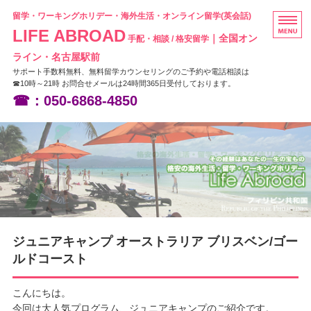
留学・ワーキングホリデー・海外生活・オンライン留学(英会話)
LIFE ABROAD
｜全国オン
手配・相談 / 格安留学
ライン・名古屋駅前
サポート手数料無料、無料留学カウンセリングのご予約や電話相談は
☎10時～21時 お問合せメールは24時間365日受付しております。
☎：050-6868-4850
HOME
フィリピン留学
ニュージーランド留学
オーストラリア留学
ジュニアキャンプ オーストラリア ブリスベン/ゴー
お問い合わせ
ルドコースト
こんにちは。
今回は大人気プログラム、ジュニアキャンプのご紹介です。