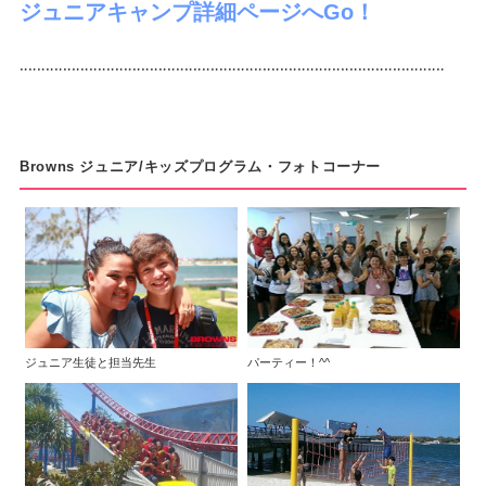
ジュニアキャンプ詳細ページへGo！
‥‥‥‥‥‥‥‥‥‥‥‥‥‥‥‥‥‥‥‥‥‥‥‥‥‥‥‥‥‥‥‥‥‥‥‥‥‥‥‥‥‥‥‥‥‥‥‥‥
Browns ジュニア/キッズプログラム・フォトコーナー
ジュニア生徒と担当先生
パーティー！^^