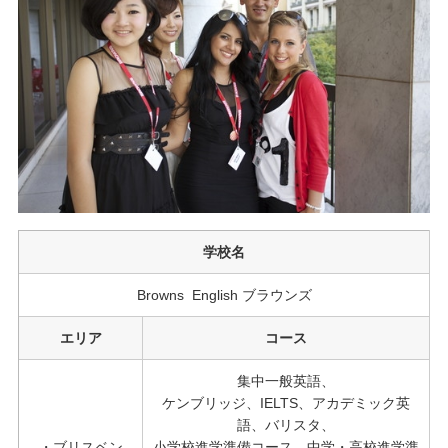
学校名
Browns English ブラウンズ
エリア
コース
集中一般英語、
ケンブリッジ、IELTS、アカデミック英
語、バリスタ、
・ブリスベン
小学校進学準備コース、中学・高校進学準