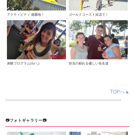
アクティビティ 遊園地！
ゴールドコースト浜辺で！
体験プログラム(/ω＼)
担当の頼れる優しい先生達
TOPへ▲
‥‥‥‥‥‥‥‥‥‥‥‥‥‥‥‥‥‥‥‥‥‥‥‥‥‥‥‥‥‥‥‥‥‥‥‥‥‥‥‥‥‥‥‥‥‥‥‥
📷フォトギャラリー📷