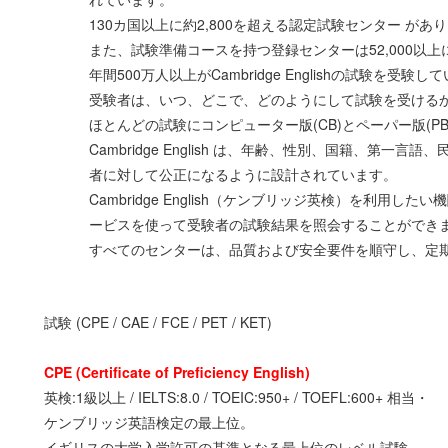
130カ国以上に約2,800を超える認定試験センター があ
また、試験準備コースを持つ登録センターは52,000以
年間500万人以上がCambridge Englishの試験を受験し
受験者は、いつ、どこで、どのようにして試験を受ける
ほとんどの試験にコンピューター版(CB)とペーパー版(P
Cambridge English は、年齢、性別、国籍、第
者に対して公正になるように設計されています。
Cambridge English（ケンブリッジ英検）を利用
ービスを使って受験者の試験結果を照会することができ
すべてのセンターは、品質および安全要件を順守し、定
試験 (CPE / CAE / FCE / PET / KET)
CPE (Certificate of Preficiency English)
英検:1級以上 / IELTS:8.0 / TOEIC:950+ / TOEFL:600+ 相当・
ケンブリッジ英語検定の最上位。
イギリスの大学入学許可の基準となる最上位のレベル試験。