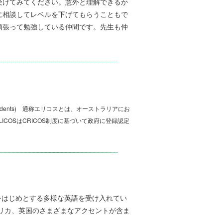
受けてみてください。意外と理解できるか
に相談してレベルを下げてもらうこともで
頑張って勉強している仲間です。先生も仲
verseas Students) 通称エリコスとは、オーストラリアにお
COSはCRICOS制度に基づいて政府に登録認定
リス英語をはじめとする多様な英語を受け入れてい
リカ、英国のさまざまなアクセントが含ま