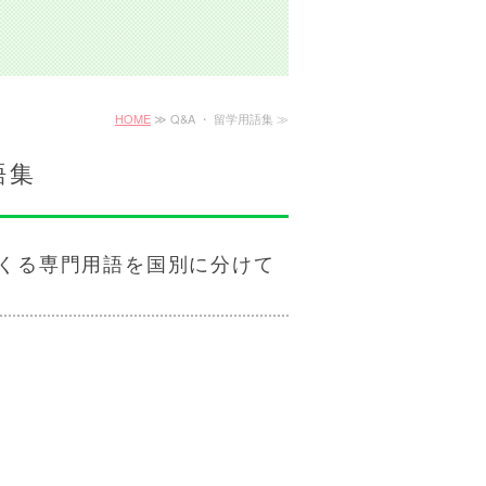
HOME
≫ Q&A ・ 留学用語集 ≫
語集
くる専門用語を国別に分けて