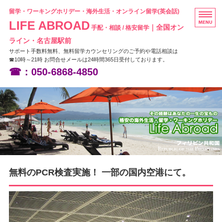
留学・ワーキングホリデー・海外生活・オンライン留学(英会話)
LIFE ABROAD
｜全国オン
手配・相談 / 格安留学
ライン・名古屋駅前
サポート手数料無料、無料留学カウンセリングのご予約や電話相談は
☎10時～21時 お問合せメールは24時間365日受付しております。
☎：050-6868-4850
HOME
フィリピン留学
ニュージーランド留学
オーストラリア留学
無料のPCR検査実施！ 一部の国内空港にて。
お問い合わせ