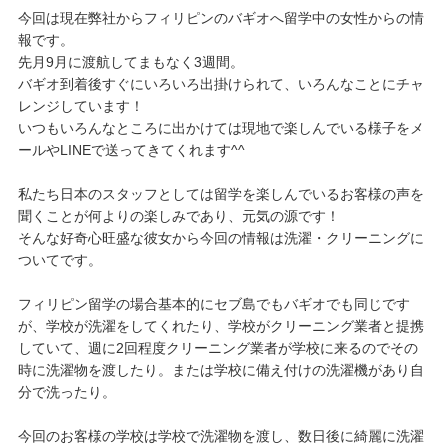
今回は現在弊社からフィリピンのバギオへ留学中の女性からの情
報です。
先月9月に渡航してまもなく3週間。
バギオ到着後すぐにいろいろ出掛けられて、いろんなことにチャ
レンジしています！
いつもいろんなところに出かけては現地で楽しんでいる様子をメ
ールやLINEで送ってきてくれます^^
私たち日本のスタッフとしては留学を楽しんでいるお客様の声を
聞くことが何よりの楽しみであり、元気の源です！
そんな好奇心旺盛な彼女から今回の情報は洗濯・クリーニングに
ついてです。
フィリピン留学の場合基本的にセブ島でもバギオでも同じです
が、学校が洗濯をしてくれたり、学校がクリーニング業者と提携
していて、週に2回程度クリーニング業者が学校に来るのでその
時に洗濯物を渡したり。または学校に備え付けの洗濯機があり自
分で洗ったり。
今回のお客様の学校は学校で洗濯物を渡し、数日後に綺麗に洗濯