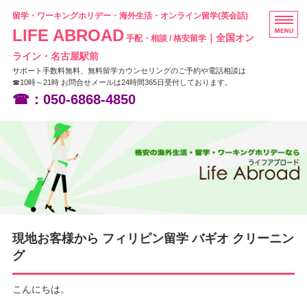
留学・ワーキングホリデー・海外生活・オンライン留学(英会話)
LIFE ABROAD
｜全国オン
手配・相談 / 格安留学
ライン・名古屋駅前
サポート手数料無料、無料留学カウンセリングのご予約や電話相談は
☎10時～21時 お問合せメールは24時間365日受付しております。
☎：050-6868-4850
HOME
フィリピン留学
ニュージーランド留学
オーストラリア留学
現地お客様から フィリピン留学 バギオ クリーニン
お問い合わせ
グ
こんにちは。