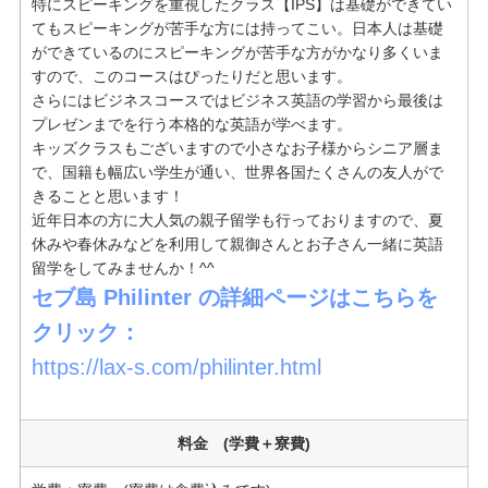
特にスピーキングを重視したクラス【IPS】は基礎ができてい
てもスピーキングが苦手な方には持ってこい。日本人は基礎
ができているのにスピーキングが苦手な方がかなり多くいま
すので、このコースはぴったりだと思います。
さらにはビジネスコースではビジネス英語の学習から最後は
プレゼンまでを行う本格的な英語が学べます。
キッズクラスもございますので小さなお子様からシニア層ま
で、国籍も幅広い学生が通い、世界各国たくさんの友人がで
きることと思います！
近年日本の方に大人気の親子留学も行っておりますので、夏
休みや春休みなどを利用して親御さんとお子さん一緒に英語
留学をしてみませんか！^^
セブ島 Philinter の詳細ページはこちらを
クリック：
https://lax-s.com/philinter.html
料金 (学費＋寮費)