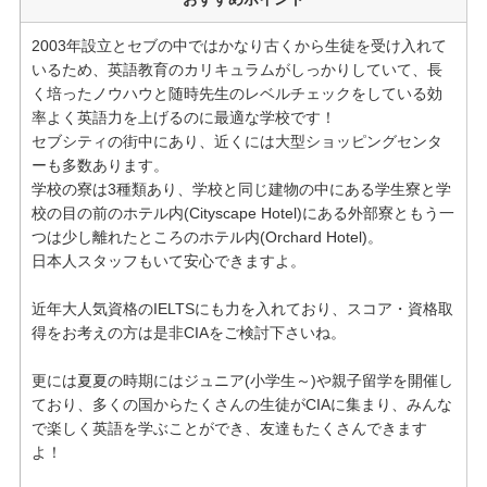
2003年設立とセブの中ではかなり古くから生徒を受け入れて
いるため、英語教育のカリキュラムがしっかりしていて、長
く培ったノウハウと随時先生のレベルチェックをしている効
率よく英語力を上げるのに最適な学校です！
セブシティの街中にあり、近くには大型ショッピングセンタ
ーも多数あります。
学校の寮は3種類あり、学校と同じ建物の中にある学生寮と学
校の目の前のホテル内(Cityscape Hotel)にある外部寮ともう一
つは少し離れたところのホテル内(Orchard Hotel)。
日本人スタッフもいて安心できますよ。
近年大人気資格のIELTSにも力を入れており、スコア・資格取
得をお考えの方は是非CIAをご検討下さいね。
更には夏夏の時期にはジュニア(小学生～)や親子留学を開催し
ており、多くの国からたくさんの生徒がCIAに集まり、みんな
で楽しく英語を学ぶことができ、友達もたくさんできます
よ！