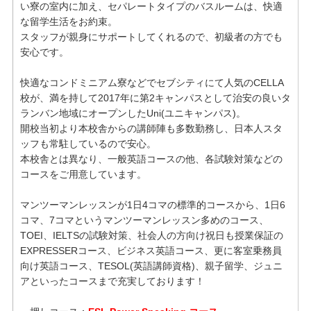
い寮の室内に加え、セパレートタイプのバスルームは、快適
な留学生活をお約束。
スタッフが親身にサポートしてくれるので、初級者の方でも
安心です。
快適なコンドミニアム寮などでセブシティにて人気のCELLA
校が、満を持して2017年に第2キャンパスとして治安の良いタ
ランバン地域にオープンしたUni(ユニキャンパス)。
開校当初より本校舎からの講師陣も多数勤務し、日本人スタ
ッフも常駐しているので安心。
本校舎とは異なり、一般英語コースの他、各試験対策などの
コースをご用意しています。
マンツーマンレッスンが1日4コマの標準的コースから、1日6
コマ、7コマというマンツーマンレッスン多めのコース、
TOEI、IELTSの試験対策、社会人の方向け祝日も授業保証の
EXPRESSERコース、ビジネス英語コース、更に客室乗務員
向け英語コース、TESOL(英語講師資格)、親子留学、ジュニ
アといったコースまで充実しております！