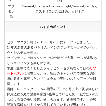
ブ・
ESL
マク
(General,Intensive,Premium,Light,Survival,Family)、
タン
テスト(TOEIC,IELTS)、ビジネス
島
おすすめポイント
セブ・マクタン島に2015年6月28日にオープンしました。
14年の歴史のあるバギオのパインスアカデミーがそのノウハ
ウとシステムを導入。
セブシティまではタクシーで40分ほどで大型モールが多数あ
りショッピングも楽しめます。
学生は豪華で広々としたフィリピン・セブ島ならではの
リゾ
ートホテル
に滞在しながら、新設のキャンパスで優秀な講師
陣の教えと充実したカリキュラムで英語のスキルアップを目
指します。
講師トレーニングチームの指導の下、2ヶ月以上に及ぶ厳しい
採用過程を経て講師を厳選&指導しているため、優秀な講師た
ちによる質の高い授業が受けられます。新設校ですが、経験
豊富な講師をバギオから連れてきているので安心です。