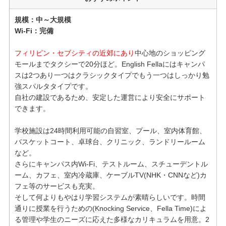
規模：中～大規模
Wi-Fi：完備
フィリピン・セブシティの近郊にあり
中心地のショッピング
モールまでタクシーで20分ほど。English Fellaにはキャンパ
スは2つあり一つはクラシックタイプでもう一つはしっかり勉
強スパルタタイプです。
自社の建設であるため、安定した運営により安全にサポート
できます。
学校施設は24時間利用可能の自習室、プール、室内体育館、
バスケットコート、卓球台、クリニック、ランドリールーム
など。
さらにキャンパス内Wi-Fi、テストルーム、スチューデントル
ーム、カフェ、室内冷蔵庫、ケーブルTV(NHK・CNNなど)カ
フェ等のサービスも充実。
そして何よりもやはり学習システムが素晴らしいです。時間
通りに授業を行うための(Knocking Service、Fella Time)によ
る管理や学生のニーズに応えた多様なカリキュラムを用意。2