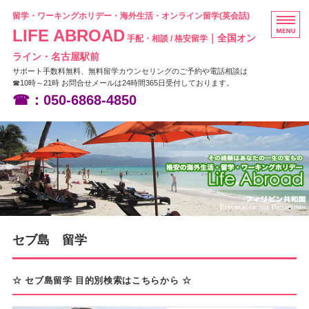
留学・ワーキングホリデー・海外生活・オンライン留学(英会話)
LIFE ABROAD
｜全国オン
手配・相談 / 格安留学
ライン・名古屋駅前
サポート手数料無料、無料留学カウンセリングのご予約や電話相談は
☎10時～21時 お問合せメールは24時間365日受付しております。
☎：050-6868-4850
HOME
フィリピン留学
ニュージーランド留学
オーストラリア留学
セブ島 留学
お問い合わせ
☆ セブ島留学 目的別検索はこちらから ☆