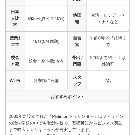
日本
他国
台湾・ロシア・ベ
人比
約35%(多くて40%)
籍
トナムなど
率
授業1
自習
午前6時~午前1時ま
45分(5分休憩)
コマ
室
で
校舎
外出 /
22時まで/金・土は
校舎・寮 同敷地内
と寮
門限
外泊可
スタ
Wi-Fi
各寮階に完備
2名
ッフ
おすすめポイント
2003年に設立された『Philinter フィリンター』はフィリピン
の語学学校の中でも老舗学校で、基礎英語からビジネス英語
まで幅広くカリキュラムが充実しています。