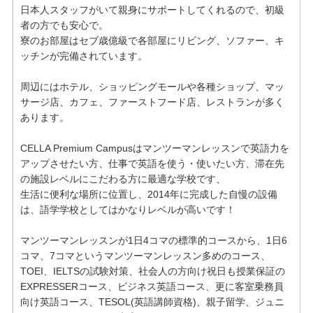
日本人スタッフがいて親身にサポートしてくれるので、初級
者の方でも安心で。
寮のお部屋はセブ歳億級で各部屋にリビング、ソファー、キ
ッチンが完備されています。
周辺にはホテル、ショッピングモールや各種ショップ、マッ
サージ店、カフェ、ファーストフード店、レストランが多く
あります。
CELLA Premium Campusはマンツーマンレッスンで英語力を
アップさせたい方、仕事で英語を使う・使いたい方、滞在先
の施設レベルにこだわる方に最適な学校です、
生活に便利な場所に位置し、2014年に完成した自慢の設備
は、語学学校としてはかなりレベルが高いです！
マンツーマンレッスンが1日4コマの標準的コースから、1日6
コマ、7コマというマンツーマンレッスン多めのコース、
TOEI、IELTSの試験対策、社会人の方向け祝日も授業保証の
EXPRESSERコース、ビジネス英語コース、更に客室乗務員
向け英語コース、TESOL(英語講師資格)、親子留学、ジュニ